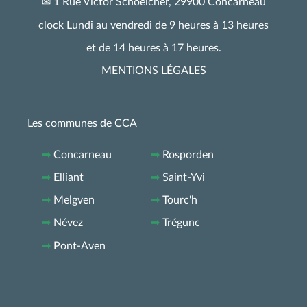
✉ 1 Rue Victor Schoelcher, 29900 Concarneau
clock Lundi au vendredi de 9 heures à 13 heures
et de 14 heures à 17 heures.
MENTIONS LÉGALES
Les communes de CCA
➡
Concarneau
➡
Rosporden
➡
Elliant
➡
Saint-Yvi
➡
Melgven
➡
Tourc'h
➡
Névez
➡
Trégunc
➡
Pont-Aven